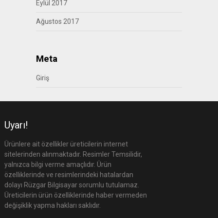
Eylül 2017
Ağustos 2017
Meta
Giriş
Uyarı!
Ürünlere ait özellikler üreticilerin internet
sitelerinden alınmaktadır. Resimler Temsilidir,
yalnızca bilgi verme amaçlıdır. Ürün
özelliklerinde ve resimlerindeki hatalardan
dolayı Rüzgar Bilgisayar sorumlu tutulamaz.
Üreticilerin ürün özelliklerinde haber vermeden
değişiklik yapma hakları saklıdır.