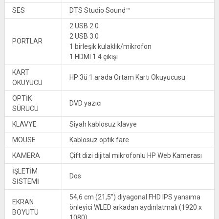
SES
DTS Studio Sound™
2 USB 2.0
2 USB 3.0
PORTLAR
1 birleşik kulaklık/mikrofon
1 HDMI 1.4 çıkışı
KART
HP 3ü 1 arada Ortam Kartı Okuyucusu
OKUYUCU
OPTİK
DVD yazıcı
SÜRÜCÜ
KLAVYE
Siyah kablosuz klavye
MOUSE
Kablosuz optik fare
KAMERA
Çift dizi dijital mikrofonlu HP Web Kamerası
İŞLETİM
Dos
SİSTEMİ
54,6 cm (21,5″) diyagonal FHD IPS yansıma
EKRAN
önleyici WLED arkadan aydınlatmalı (1920 x
BOYUTU
1080)