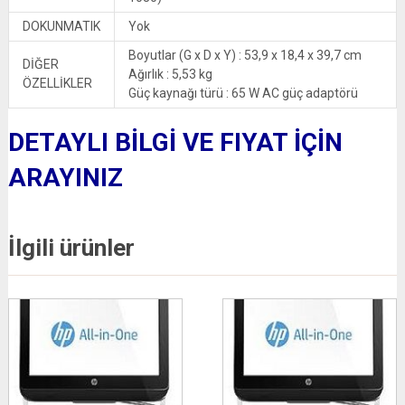
DOKUNMATIK
Yok
Boyutlar (G x D x Y) : 53,9 x 18,4 x 39,7 cm
DİĞER
Ağırlık : 5,53 kg
ÖZELLİKLER
Güç kaynağı türü : 65 W AC güç adaptörü
DETAYLI BİLGİ VE FIYAT İÇİN
ARAYINIZ
İlgili ürünler