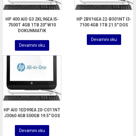
HP 400 AIO G3 2KL96EA I5-
HP 2BV16EA 22-B301NT I3-
7500T 4GB 1TB 20″ W10
7100 4GB 1TB 21.5″ DOS
DOKUNMATIK
Devamını oku
Devamını oku
HP AIO 1ED99EA 20-C011NT
J3060 4GB 500GB 19.5″ DOS
Devamını oku