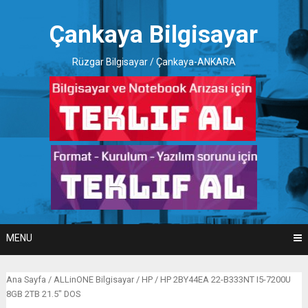
Skip
to
Çankaya Bilgisayar
content
Rüzgar Bilgisayar / Çankaya-ANKARA
MENU
Ana Sayfa
/
ALLinONE Bilgisayar
/
HP
/ HP 2BY44EA 22-B333NT I5-7200U
8GB 2TB 21.5″ DOS