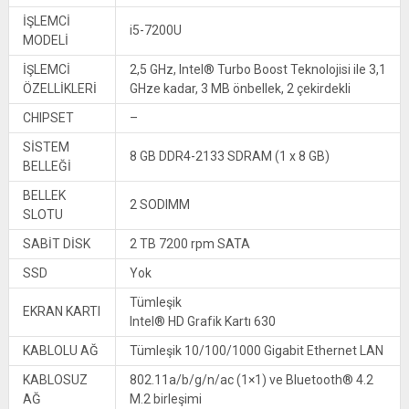
İŞLEMCİ
i5-7200U
MODELİ
İŞLEMCİ
2,5 GHz, Intel® Turbo Boost Teknolojisi ile 3,1
ÖZELLİKLERİ
GHze kadar, 3 MB önbellek, 2 çekirdekli
CHIPSET
–
SİSTEM
8 GB DDR4-2133 SDRAM (1 x 8 GB)
BELLEĞİ
BELLEK
2 SODIMM
SLOTU
SABİT DİSK
2 TB 7200 rpm SATA
SSD
Yok
Tümleşik
EKRAN KARTI
Intel® HD Grafik Kartı 630
KABLOLU AĞ
Tümleşik 10/100/1000 Gigabit Ethernet LAN
KABLOSUZ
802.11a/b/g/n/ac (1×1) ve Bluetooth® 4.2
AĞ
M.2 birleşimi