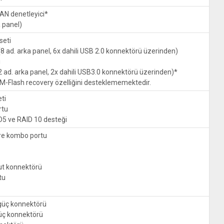
LAN denetleyici*
a panel)
eti
(8 ad. arka panel, 6x dahili USB 2.0 konnektörü üzerinden)
i
2 ad. arka panel, 2x dahili USB3.0 konnektörü üzerinden)*
ı M-Flash recovery özelliğini desteklememektedir.
ti
rtu
D5 ve RAID 10 desteği
are kombo portu
ut konnektörü
tu
 güç konnektörü
güç konnektörü