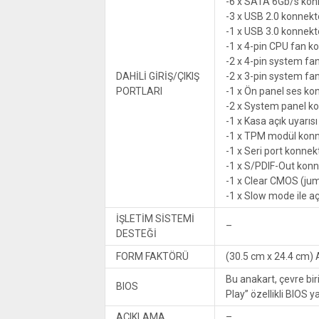
-6 x SATA 6Gb/s kon
-3 x USB 2.0 konnekt
-1 x USB 3.0 konnekt
-1 x 4-pin CPU fan k
-2 x 4-pin system fa
DAHİLİ GİRİŞ/ÇIKIŞ
-2 x 3-pin system fa
PORTLARI
-1 x Ön panel ses ko
-2 x System panel k
-1 x Kasa açık uyarıs
-1 x TPM modül kon
-1 x Seri port konnek
-1 x S/PDIF-Out kon
-1 x Clear CMOS (ju
-1 x Slow mode ile a
İŞLETİM SİSTEMİ
–
DESTEĞİ
FORM FAKTÖRÜ
(30.5 cm x 24.4 cm)
Bu anakart, çevre bir
BIOS
Play” özellikli BIOS y
AÇIKLAMA
–