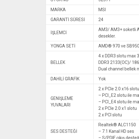
MARKA
MSI
GARANTİ SÜRESİ
24
AM3/ AM3+ soketli A
İŞLEMCİ
desekler.
YONGA SETİ
AMD® 970 ve SB950
4 x DDR3 slotu max 
BELLEK
DDR3 2133(OC)/ 186
Dual channel bellek 
DAHİLİ GRAFİK
Yok
2 x PCIe 2.0 x16 slot
– PCI_E2 slotu ile ma
GENİŞLEME
– PCI_E4 slotu ile ma
YUVALARI
2 x PCIe 2.0 x1 slotu
2 x PCI slotu
Realtek® ALC1150
SES DESTEĞİ
– 7.1 Kanal HD ses
– S/PDIF çıkış desteğ