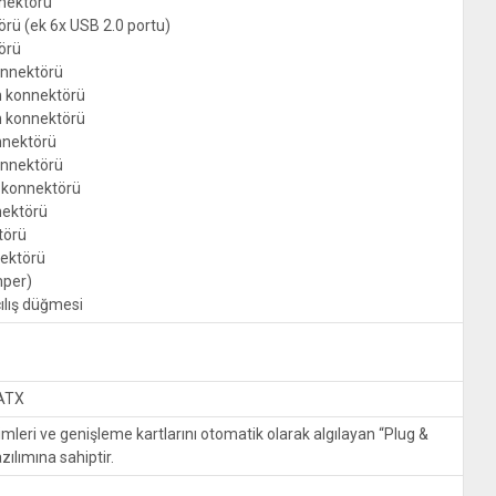
nektörü
örü (ek 6x USB 2.0 portu)
örü
onnektörü
n konnektörü
n konnektörü
nnektörü
onnektörü
ı konnektörü
nektörü
törü
nektörü
mper)
çılış düğmesi
 ATX
imleri ve genişleme kartlarını otomatik olarak algılayan “Plug &
azılımına sahiptir.