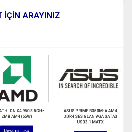
T İÇİN ARAYINIZ
ATHLON X4 950 3.5GHz
ASUS PRIME B350M-A AM4
2MB AM4 (65W)
DDR4 SES GLAN VGA SATA3
USB3.1 MATX
Devamını oku