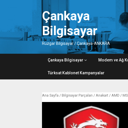
Skip
to
Çankaya
content
Bilgisayar
Rüzgar Bilgisayar / Çankaya-ANKARA
Çankaya Bilgisayar
Modem ve Ağ K
Türksat Kablonet Kampanyalar
Ana Sayfa
/
Bilgisayar Parçaları
/
Anakart
/
AMD
/
MS