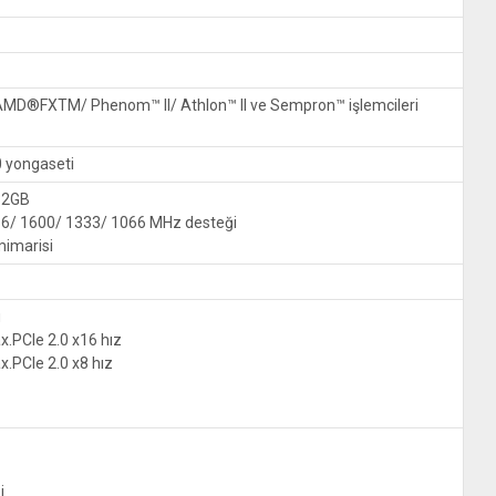
MD®FXTM/ Phenom™ II/ Athlon™ II ve Sempron™ işlemcileri
 yongaseti
32GB
6/ 1600/ 1333/ 1066 MHz desteği
mimarisi
u
x.PCIe 2.0 x16 hız
x.PCIe 2.0 x8 hız
i