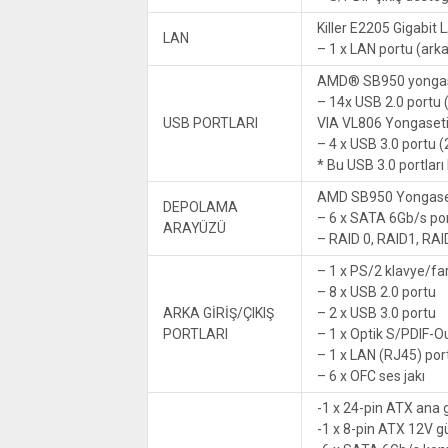
Killer E2205 Gigabit 
LAN
– 1 x LAN portu (ark
AMD® SB950 yongas
– 14x USB 2.0 portu 
USB PORTLARI
VIA VL806 Yongaset
– 4 x USB 3.0 portu (
* Bu USB 3.0 portlar
AMD SB950 Yongase
DEPOLAMA
– 6 x SATA 6Gb/s po
ARAYÜZÜ
– RAID 0, RAID1, RAI
– 1 x PS/2 klavye/f
– 8 x USB 2.0 portu
ARKA GİRİŞ/ÇIKIŞ
– 2 x USB 3.0 portu
PORTLARI
– 1 x Optik S/PDIF-O
– 1 x LAN (RJ45) por
– 6 x OFC ses jakı
-1 x 24-pin ATX ana
-1 x 8-pin ATX 12V 