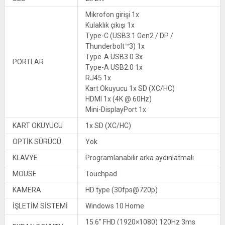
Mikrofon girişi 1x
Kulaklık çıkışı 1x
Type-C (USB3.1 Gen2 / DP /
Thunderbolt™3) 1x
Type-A USB3.0 3x
PORTLAR
Type-A USB2.0 1x
RJ45 1x
Kart Okuyucu 1x SD (XC/HC)
HDMI 1x (4K @ 60Hz)
Mini-DisplayPort 1x
KART OKUYUCU
1x SD (XC/HC)
OPTİK SÜRÜCÜ
Yok
KLAVYE
Programlanabilir arka aydınlatmalı
MOUSE
Touchpad
KAMERA
HD type (30fps@720p)
İŞLETİM SİSTEMİ
Windows 10 Home
15.6″ FHD (1920×1080) 120Hz 3ms