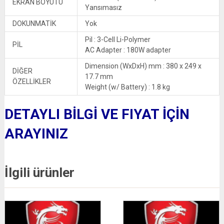
EKRAN BOYUTU
Yansımasız
DOKUNMATİK
Yok
Pil : 3-Cell Li-Polymer
PİL
AC Adapter : 180W adapter
Dimension (WxDxH) mm : 380 x 249 x
DİĞER
17.7 mm
ÖZELLİKLER
Weight (w/ Battery) : 1.8 kg
DETAYLI BİLGİ VE FIYAT İÇİN
ARAYINIZ
İlgili ürünler