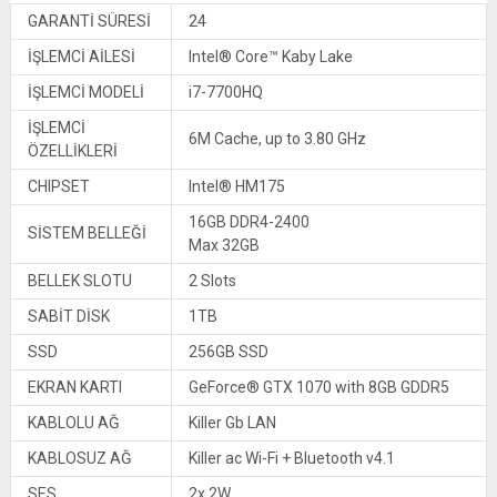
GARANTİ SÜRESİ
24
İŞLEMCİ AİLESİ
Intel® Core™ Kaby Lake
İŞLEMCİ MODELİ
i7-7700HQ
İŞLEMCİ
6M Cache, up to 3.80 GHz
ÖZELLİKLERİ
CHIPSET
Intel® HM175
16GB DDR4-2400
SİSTEM BELLEĞİ
Max 32GB
BELLEK SLOTU
2 Slots
SABİT DİSK
1TB
SSD
256GB SSD
EKRAN KARTI
GeForce® GTX 1070 with 8GB GDDR5
KABLOLU AĞ
Killer Gb LAN
KABLOSUZ AĞ
Killer ac Wi-Fi + Bluetooth v4.1
SES
2x 2W