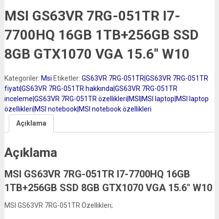
MSI GS63VR 7RG-051TR I7-
7700HQ 16GB 1TB+256GB SSD
8GB GTX1070 VGA 15.6″ W10
Kategoriler:
Msi
Etiketler:
GS63VR 7RG-051TR|GS63VR 7RG-051TR
fiyatı|GS63VR 7RG-051TR hakkında|GS63VR 7RG-051TR
inceleme|GS63VR 7RG-051TR özellikleri|MSI|MSI laptop|MSI laptop
özellikleri|MSI notebook|MSI notebook özellikleri
Açıklama
Açıklama
MSI GS63VR 7RG-051TR I7-7700HQ 16GB
1TB+256GB SSD 8GB GTX1070 VGA 15.6″ W10
MSI GS63VR 7RG-051TR Özellikleri;