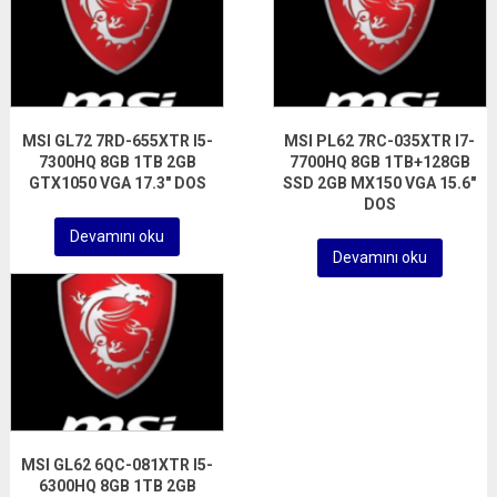
MSI GL72 7RD-655XTR I5-
MSI PL62 7RC-035XTR I7-
7300HQ 8GB 1TB 2GB
7700HQ 8GB 1TB+128GB
GTX1050 VGA 17.3″ DOS
SSD 2GB MX150 VGA 15.6″
DOS
Devamını oku
Devamını oku
MSI GL62 6QC-081XTR I5-
6300HQ 8GB 1TB 2GB