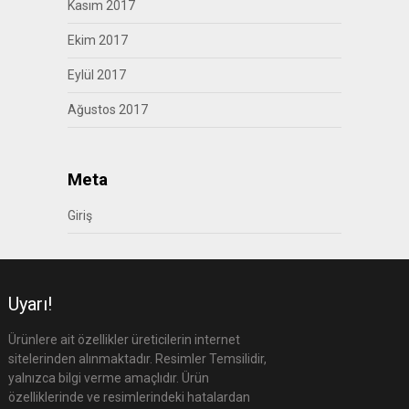
Kasım 2017
Ekim 2017
Eylül 2017
Ağustos 2017
Meta
Giriş
Uyarı!
Ürünlere ait özellikler üreticilerin internet
sitelerinden alınmaktadır. Resimler Temsilidir,
yalnızca bilgi verme amaçlıdır. Ürün
özelliklerinde ve resimlerindeki hatalardan